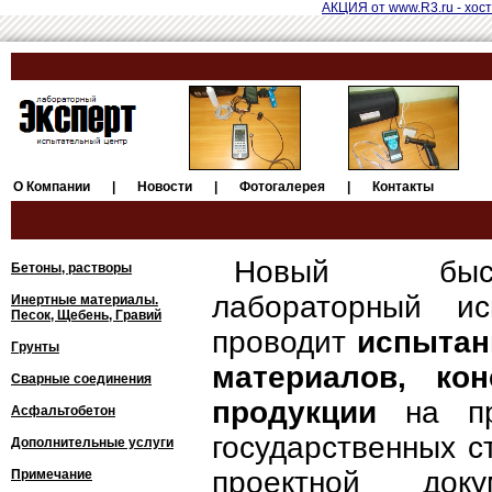
АКЦИЯ от www.R3.ru - хост
О Компании
|
Новости
|
Фотогалерея
|
Контакты
Новый быстр
Бетоны, растворы
лабораторный и
Инертные материалы.
Песок, Щебень, Гравий
проводит
испытан
Грунты
материалов, ко
Сварные соединения
продукции
на п
Асфальтобетон
государственных с
Дополнительные услуги
проектной док
Примечание