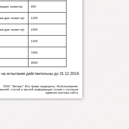
каждую захватку)
400
каж-дую захват-ку)
1250
каж-дую захват-ку)
1050
1200
7000
3000
 на испытания действительны до 31.12.2013г
ООО "Эксперт" Все права защищены. Использование
жений, статей и прочей информации только с согласия
администратора сайта