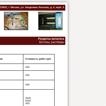
119602, г. Москва, ул. Академика Анохина, д. 4, корп. 3
Разделы каталога
Бетоны, растворы
ия
Стоимость работ руб.
260
350
300
3500
5000
300