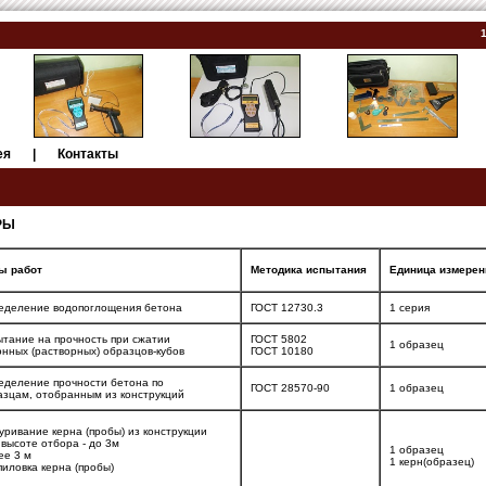
ея
|
Контакты
РЫ
ы работ
Методика испытания
Единица измерен
еделение водопоглощения бетона
ГОСТ 12730.3
1 серия
ытание на прочность при сжатии
ГОСТ 5802
1 образец
онных (растворных) образцов-кубов
ГОСТ 10180
еделение прочности бетона по
ГОСТ 28570-90
1 образец
азцам, отобранным из конструкций
уривание керна (пробы) из конструкции
высоте отбора - до 3м
1 образец
ее 3 м
1 керн(образец)
иловка керна (пробы)