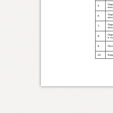
Опр
5.
конс
Опр
6.
кон
Опр
7.
кон
Опр
8.
и т
9.
Пос
10.
Кор