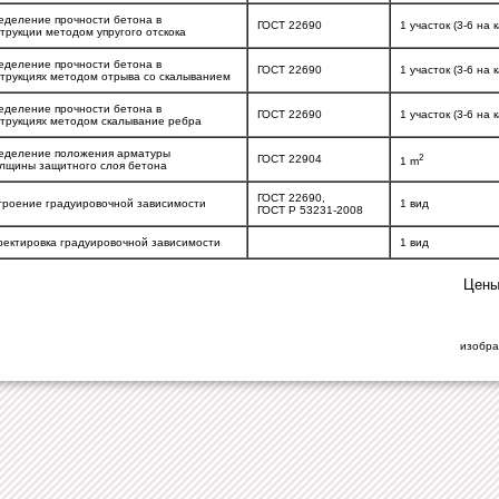
еделение прочности бетона в
ГОСТ 22690
1 участок (3-6 на 
трукции методом упругого отскока
еделение прочности бетона в
ГОСТ 22690
1 участок (3-6 на 
струкциях методом отрыва со скалыванием
еделение прочности бетона в
ГОСТ 22690
1 участок (3-6 на 
струкциях методом скалывание ребра
еделение положения арматуры
2
ГОСТ 22904
1 m
олщины защитного слоя бетона
ГОСТ 22690,
троение градуировочной зависимости
1 вид
ГОСТ Р 53231-2008
ректировка градуировочной зависимости
1 вид
Цены
изобра