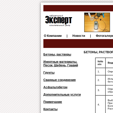
О Компании
|
Новости
|
Фотогалер
БЕТОНЫ, РАСТВО
Бетоны, растворы
Инертные материалы.
№№
Вид
п/п
Песок, Щебень, Гравий
1.
Опр
Грунты
Исп
Сварные соединения
2.
бет
Асфальтобетон
Опр
3.
обр
Дополнительные услуги
Выб
Примечание
При 
4.
Бол
Расп
Контакты