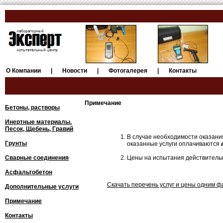
О Компании
|
Новости
|
Фотогалерея
|
Контакты
Примечание
Бетоны, растворы
Инертные материалы.
Песок, Щебень, Гравий
В случае необходимости оказания
Грунты
оказанные услуги оплачиваются
Сварные соединения
Цены на испытания действительн
Асфальтобетон
Cкачать перечень услуг и цены одним 
Дополнительные услуги
Примечание
Контакты